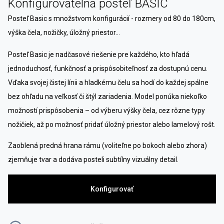
Konfigurovatelná posteľ BASIC
Posteľ Basic s množstvom konfigurácií - rozmery od 80 do 180cm,
výška čela, nožičky, úložný priestor...
Posteľ Basic je nadčasové riešenie pre každého, kto hľadá
jednoduchosť, funkčnosť a prispôsobiteľnosť za dostupnú cenu.
Vďaka svojej čistej línii a hladkému čelu sa hodí do každej spálne
bez ohľadu na veľkosť či štýl zariadenia. Model ponúka niekoľko
možností prispôsobenia – od výberu výšky čela, cez rôzne typy
nožičiek, až po možnosť pridať úložný priestor alebo lamelový rošt.
Zaoblená predná hrana rámu (voliteľne po bokoch alebo zhora)
zjemňuje tvar a dodáva posteli subtílny vizuálny detail.
Konfigurovať