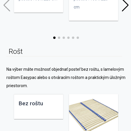
cm
p
Rošt
Na výber máte možnosť objednať posteľ bez roštu, s lamelovým
roštom Easypac alebo s otváracím roštom a praktickým úložným
priestorom.
Bez roštu