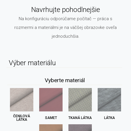
Navrhujte pohodlnejšie
Na konfiguráciu odporúčame počítač — práca s
rozmermi a materiálmi je na väčšej obrazovke oveľa
jednoduchšia.
Výber materiálu
Vyberte materiál
ČENILOVÁ
SAMET
TKANÁ LÁTKA
LÁTKA
LÁTKA