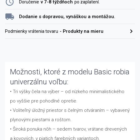
v 7-8 týždňoch
Doručenie
po zaplatení
.
Dodanie s dopravou, vynáškou a montážou.
-
Produkty na mieru
Podmienky vrátenia tovaru
Možnosti, ktoré z modelu Basic robia
univerzálnu voľbu:
• Tri výšky čela na výber – od nízkeho minimalistického
po vyššie pre pohodlné opretie.
• Voliteľný úložný priestor s čelným otváraním – vybavený
plynovými piestami a roštom.
• Široká ponuka nôh – sedem tvarov, vrátane drevených
a kovových, v piatich farebných variantoch.