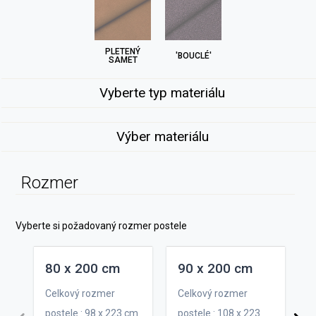
PLETENÝ
'BOUCLÉ'
SAMET
Vyberte typ materiálu
Výber materiálu
Rozmer
Vyberte si požadovaný rozmer postele
80 x 200 cm
90 x 200 cm
Celkový rozmer
Celkový rozmer
postele : 98 x 223 cm
postele : 108 x 223
C