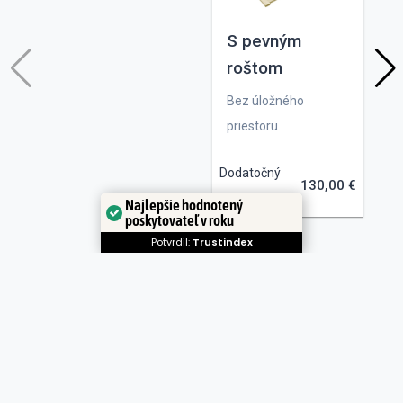
S pevným
roštom
Bez úložného
S
priestoru
p
Dodatočný
Do
130,00 €
náklad:
ná
Najlepšie hodnotený
poskytovateľ v roku
Potvrdil:
Trustindex
Výška hlavového čela
Zvoľte si výšku hlavové čela postele
86/92 cm
106/112 cm