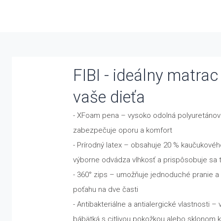
FIBI - ideálny matrac
vaše dieťa
- XFoam pena – vysoko odolná polyuretánov
zabezpečuje oporu a komfort
- Prírodný latex – obsahuje 20 % kaučukovéh
výborne odvádza vlhkosť a prispôsobuje sa 
- 360° zips – umožňuje jednoduché pranie a
poťahu na dve časti
- Antibakteriálne a antialergické vlastnosti –
bábätká s citlivou pokožkou alebo sklonom k