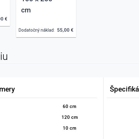
cm
00 €
55,00 €
Dodatočný náklad:
iu
mery
Špecifiká
60
cm
120
cm
10
cm