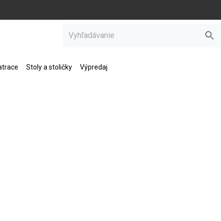
trace
Stoly a stoličky
Výpredaj