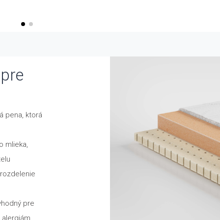
 pre
á pena, ktorá
o mlieka,
telu
 rozdelenie
 vhodný pre
 alergiám