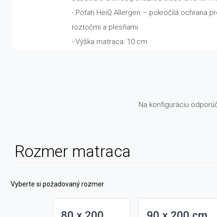
- Poťah HeiQ Allergen – pokročilá ochrana 
roztočmi a plesňami
- Výška matraca: 10 cm
Na konfiguráciu odporú
Rozmer matraca
Vyberte si požadovaný rozmer
80 x 200
90 x 200 cm