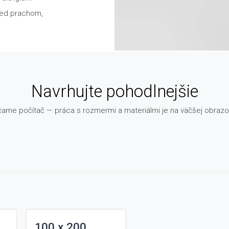
pred prachom,
Navrhujte pohodlnejšie
čame počítač — práca s rozmermi a materiálmi je na väčšej obrazo
100 x 200