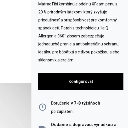
Matrac Fibi kombinuje odolnú XFoam penu s
20 % prírodným latexom, ktorý zvyšuje
priedušnosť a prispôsobivosť pre komfortný
spánok detí. Poťah s technológiou HeiQ
Allergen a 360° zipsom zabezpečuje
jednoduché pranie a antibakteriálnu ochranu,
ideálnu pre bábätká s citlivou pokožkou alebo
sklonom k alergiám.
Konfigurovať
v 7-8 týždňoch
Doručenie
po zaplatení
.
Dodanie s dopravou, vynáškou a