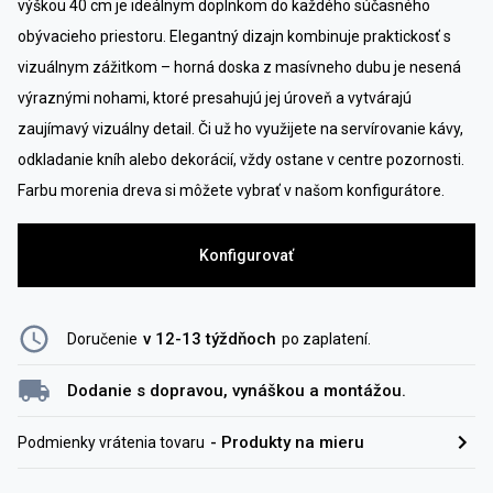
výškou 40 cm je ideálnym doplnkom do každého súčasného
obývacieho priestoru. Elegantný dizajn kombinuje praktickosť s
vizuálnym zážitkom – horná doska z masívneho dubu je nesená
výraznými nohami, ktoré presahujú jej úroveň a vytvárajú
zaujímavý vizuálny detail. Či už ho využijete na servírovanie kávy,
odkladanie kníh alebo dekorácií, vždy ostane v centre pozornosti.
Farbu morenia dreva si môžete vybrať v našom konfigurátore.
Konfigurovať
v 12-13 týždňoch
Doručenie
po zaplatení
.
Dodanie s dopravou, vynáškou a montážou.
-
Produkty na mieru
Podmienky vrátenia tovaru