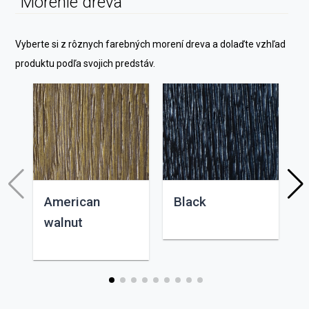
Morenie dreva
Vyberte si z rôznych farebných morení dreva a dolaďte vzhľad
produktu podľa svojich predstáv.
American
Black
walnut
Najlepšie hodnotený
poskytovateľ v roku
Potvrdil:
Trustindex