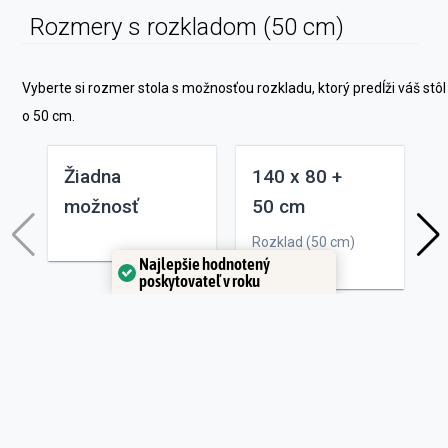
Rozmery s rozkladom (50 cm)
Vyberte si rozmer stola s možnosťou rozkladu, ktorý predĺži váš stôl
o 50 cm.
Žiadna
140 x 80 +
možnosť
50 cm
Rozklad (50 cm)
R
Najlepšie hodnotený
poskytovateľ v roku
Potvrdil:
Trustindex
Rozmery s rozkladom (2 x 50 cm)
Vyberte si rozmer stola s možnosťou rozkladu, ktorý predĺži váš stôl