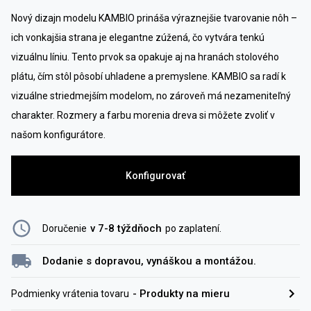
Nový dizajn modelu KAMBIO prináša výraznejšie tvarovanie nôh –
ich vonkajšia strana je elegantne zúžená, čo vytvára tenkú
vizuálnu líniu. Tento prvok sa opakuje aj na hranách stolového
plátu, čím stôl pôsobí uhladene a premyslene. KAMBIO sa radí k
vizuálne striedmejším modelom, no zároveň má nezameniteľný
charakter. Rozmery a farbu morenia dreva si môžete zvoliť v
našom konfigurátore.
Konfigurovať
v 7-8 týždňoch
Doručenie
po zaplatení
.
Dodanie s dopravou, vynáškou a montážou.
-
Produkty na mieru
Podmienky vrátenia tovaru