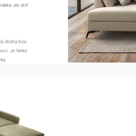
äkká, ale drží
ý úložný box,
eci. Je ľahko
ky.