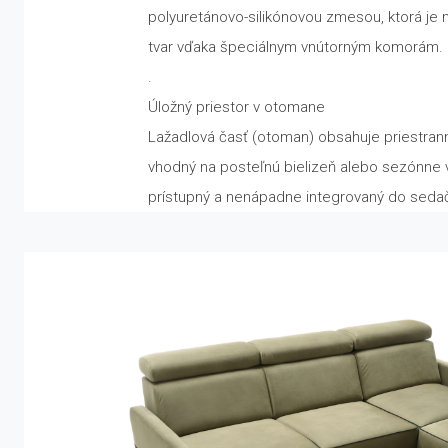
polyuretánovo-silikónovou zmesou, ktorá je m
tvar vďaka špeciálnym vnútorným komorám.
.
Úložný priestor v otomane
Lažadlová časť (otoman) obsahuje priestrann
vhodný na posteľnú bielizeň alebo sezónne v
prístupný a nenápadne integrovaný do sedač