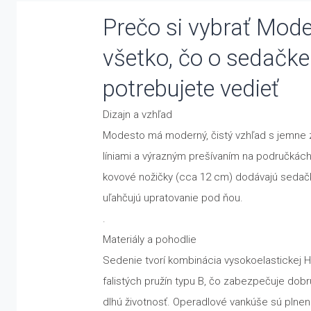
Prečo si vybrať Mod
všetko, čo o sedačke
potrebujete vedieť
Dizajn a vzhľad
Modesto má moderný, čistý vzhľad s jemne
líniami a výrazným prešívaním na područkác
kovové nožičky (cca 12 cm) dodávajú sedač
uľahčujú upratovanie pod ňou.
.
Materiály a pohodlie
Sedenie tvorí kombinácia vysokoelastickej 
falistých pružín typu B, čo zabezpečuje dobr
dlhú životnosť. Operadlové vankúše sú plne