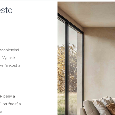
esto –
 zaoblenými
h. Vysoké
ke ľahkosť a
HR peny a
ú pružnosť a
né