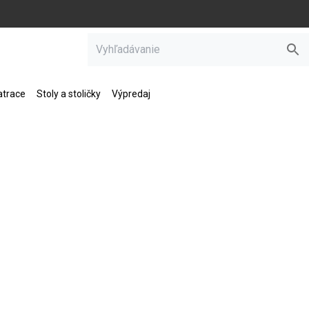
trace
Stoly a stoličky
Výpredaj