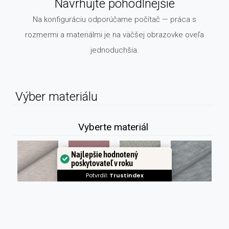
Navrhujte pohodlnejšie
Na konfiguráciu odporúčame počítač — práca s
rozmermi a materiálmi je na väčšej obrazovke oveľa
jednoduchšia.
Výber materiálu
Vyberte materiál
Najlepšie hodnotený
poskytovateľ v roku
Potvrdil:
Trustindex
ČENILOVÁ
SAMET
TKANÁ LÁTKA
LÁTKA
LÁTKA