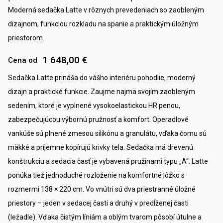
Moderná sedačka Latte v rôznych prevedeniach so zaobleným
dizajnom, funkciou rozkladu na spanie a praktickým úložným
priestorom.
1 648,00 €
Cena od
Sedačka Latte prináša do vášho interiéru pohodlie, moderný
dizajn a praktické funkcie. Zaujme najmä svojím zaobleným
sedením, ktoré je vyplnené vysokoelastickou HR penou,
zabezpečujúcou výbornú pružnosť a komfort. Operadlové
vankúše sú plnené zmesou silikónu a granulátu, vďaka čomu sú
mäkké a príjemne kopírujú krivky tela. Sedačka má drevenú
konštrukciu a sedacia časť je vybavená pružinami typu „A“. Latte
ponúka tiež jednoduché rozloženie na komfortné lôžko s
rozmermi 138 × 220 cm. Vo vnútri sú dva priestranné úložné
priestory – jeden v sedacej časti a druhý v predĺženej časti
(ležadle). Vďaka čistým líniám a oblým tvarom pôsobí útulne a