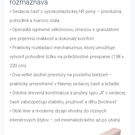
rozmaznáva
• Sedacia časť z vysokoelastickej HR peny – priedušná,
pohodlná a tvarovo stála.
• Operadlá vyplnené silikónovou zmesou s granulátom
pre príjemnú mäkkosť a dokonalý komfort.
• Praktický rozkladací mechanizmus, ktorý umožňuje
vytvoriť pohodlné lôžko na príležitostné prespanie (138 ×
220 cm).
• Dva veľké úložné priestory na posteľnú bielizeň –
prakticky umiestnené v hlavnej sedacej časti a ležadle.
• Odolná drevená konštrukcia a pružiny typu „A“ v sedacej
časti zabezpečujú stabilitu, pružnosť a dlhú životnosť.
• Oblé línie a moderný dizajn vhodný do rôznych
interiérových štýlov – od minimalistického až po útulný.